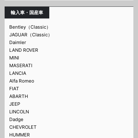
輸入車・国産車
Bentley（Classic）
JAGUAR（Classic）
Daimler
LAND ROVER
MINI
MASERATI
LANCIA
Alfa Romeo
FIAT
ABARTH
JEEP
LINCOLN
Dadge
CHEVROLET
HUMMER