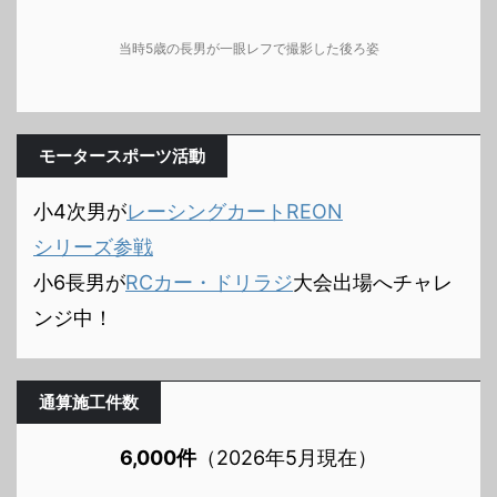
当時5歳の長男が一眼レフで撮影した後ろ姿
モータースポーツ活動
小4次男が
レーシングカートREON
シリーズ参戦
小6長男が
RCカー・ドリラジ
大会出場へチャレ
ンジ中！
通算施工件数
6,000件
（2026年5月現在）