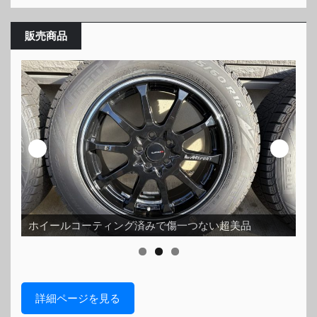
販売商品
ヤセ
ホイールコーティング済みで傷一つない超美品
ピ
詳細ページを見る