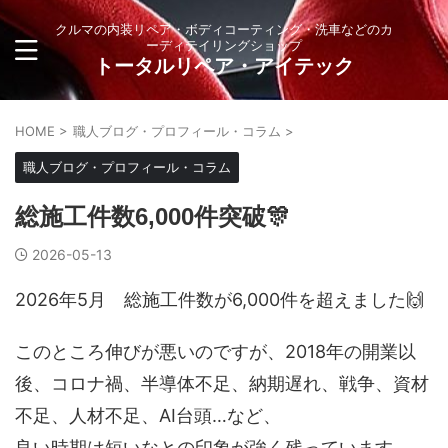
クルマの内装リペア・ボディコーティング・洗車などのカ
ーディテイリングショップ
トータルリペア・アイテック
HOME
>
職人ブログ・プロフィール・コラム
>
職人ブログ・プロフィール・コラム
総施工件数6,000件突破🎊
2026-05-13
2026年5月 総施工件数が6,000件を超えました🙌
このところ伸びが悪いのですが、2018年の開業以
後、コロナ禍、半導体不足、納期遅れ、戦争、資材
不足、人材不足、AI台頭…など、
良い時期は短いなとの印象が強く残っています。