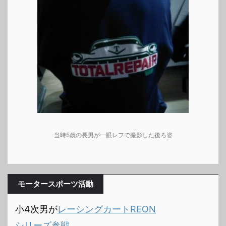
当時5歳の長男が一眼レフで撮影した後ろ姿
モータースポーツ活動
小4次男が
レーシングカートREON
シリーズ参戦