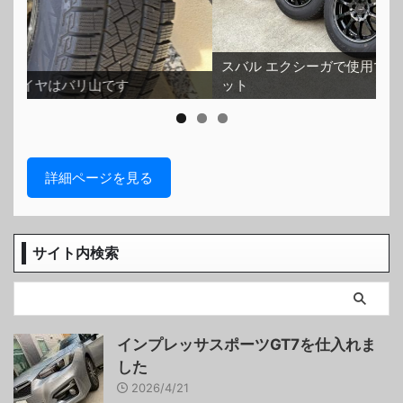
スバル エクシーガで使用できるスタッドレスタイヤセ
ット
ホ
詳細ページを見る
サイト内検索
インプレッサスポーツGT7を仕入れま
した
2026/4/21