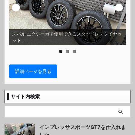
スバル エクシーガで使用できるスタッドレスタイヤセ
ット
ホ
詳細ページを見る
サイト内検索
インプレッサスポーツGT7を仕入れま
した