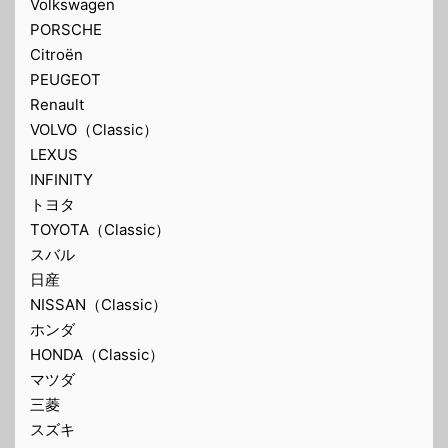
Volkswagen
PORSCHE
Citroën
PEUGEOT
Renault
VOLVO（Classic）
LEXUS
INFINITY
トヨタ
TOYOTA（Classic）
スバル
日産
NISSAN（Classic）
ホンダ
HONDA（Classic）
マツダ
三菱
スズキ