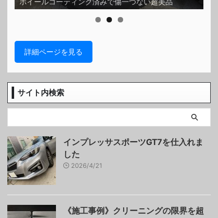
ピレリのスタッドレスタイヤはバリ山です
ッ
詳細ページを見る
サイト内検索
インプレッサスポーツGT7を仕入れま
した
2026/4/21
《施工事例》クリーニングの限界を超