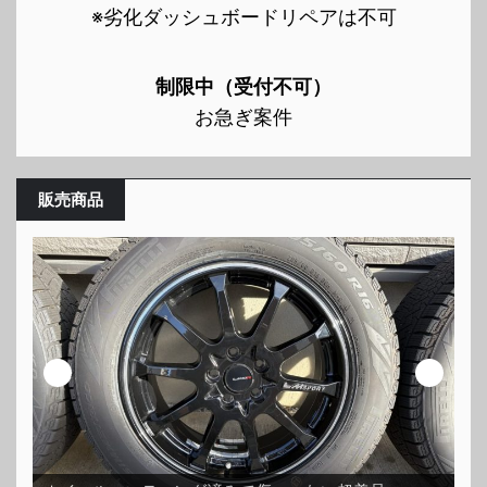
※劣化ダッシュボードリペアは不可
制限中（受付不可）
お急ぎ案件
販売商品
ス