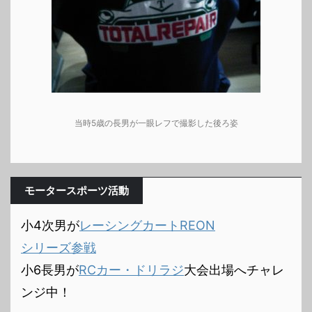
当時5歳の長男が一眼レフで撮影した後ろ姿
モータースポーツ活動
小4次男が
レーシングカートREON
シリーズ参戦
小6長男が
RCカー・ドリラジ
大会出場へチャレ
ンジ中！