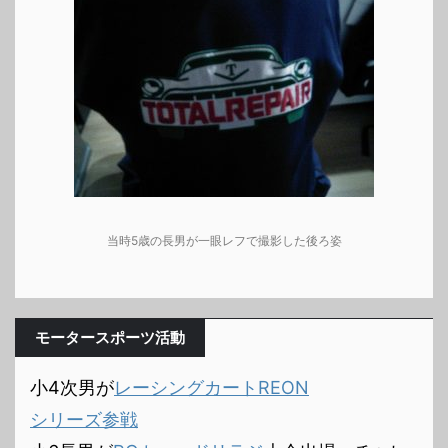
当時5歳の長男が一眼レフで撮影した後ろ姿
モータースポーツ活動
小4次男が
レーシングカートREON
シリーズ参戦