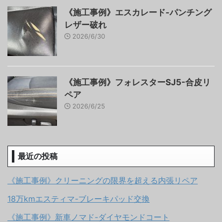
《施工事例》エスカレード-パンチング
レザー破れ
2026/6/30
《施工事例》フォレスターSJ5-合皮リ
ペア
2026/6/25
最近の投稿
《施工事例》クリーニングの限界を超える内張リペア
18万kmエスティマ-ブレーキパッド交換
《施工事例》新車ノマド-ダイヤモンドコート