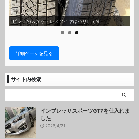
ス
ピレリのスタッドレスタイヤはバリ山です
ッ
詳細ページを見る
サイト内検索
インプレッサスポーツGT7を仕入れま
した
2026/4/21