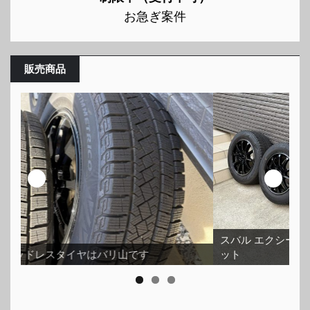
お急ぎ案件
販売商品
スバル エクシーガで使用できるスタッドレスタイヤセ
ット
ホ