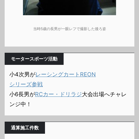
当時5歳の長男が一眼レフで撮影した後ろ姿
モータースポーツ活動
小4次男が
レーシングカートREON
シリーズ参戦
小6長男が
RCカー・ドリラジ
大会出場へチャレ
ンジ中！
通算施工件数