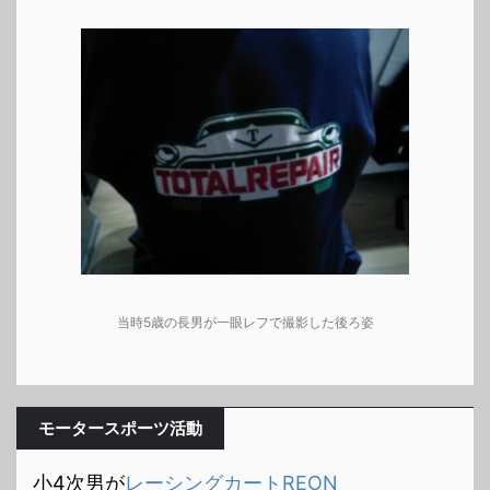
当時5歳の長男が一眼レフで撮影した後ろ姿
モータースポーツ活動
小4次男が
レーシングカートREON