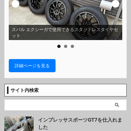
スバル エクシーガで使用できるスタッドレスタイヤセ
ット
ホ
詳細ページを見る
サイト内検索
インプレッサスポーツGT7を仕入れま
した