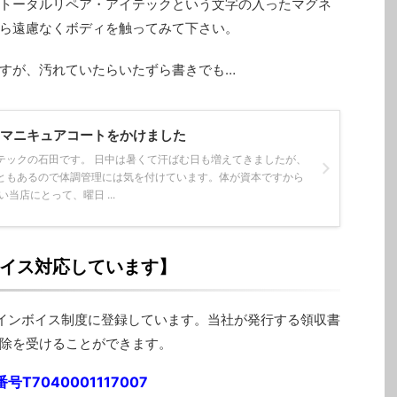
トータルリペア・アイテックという文字の入ったマグネ
ら遠慮なくボディを触ってみて下さい。
すが、汚れていたらいたずら書きでも…
Yにマニキュアコートをかけました
テックの石田です。 日中は暑くて汗ばむ日も増えてきましたが、
ともあるので体調管理には気を付けています。体が資本ですから
い当店にとって、曜日 ...
イス対応しています】
インボイス制度に登録しています。当社が発行する領収書
除を受けることができます。
号T7040001117007