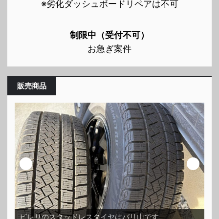
※劣化ダッシュボードリペアは不可
制限中（受付不可）
お急ぎ案件
販売商品
ス
ピレリのスタッドレスタイヤはバリ山です
ッ