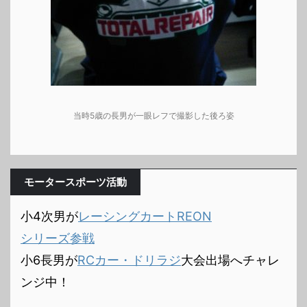
当時5歳の長男が一眼レフで撮影した後ろ姿
モータースポーツ活動
小4次男が
レーシングカートREON
シリーズ参戦
小6長男が
RCカー・ドリラジ
大会出場へチャレ
ンジ中！