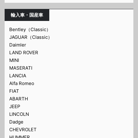
輸入車・国産車
Bentley（Classic）
JAGUAR（Classic）
Daimler
LAND ROVER
MINI
MASERATI
LANCIA
Alfa Romeo
FIAT
ABARTH
JEEP
LINCOLN
Dadge
CHEVROLET
HUMMER