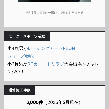
当時5歳の長男が一眼レフで撮影した後ろ姿
モータースポーツ活動
小4次男が
レーシングカートREON
シリーズ参戦
小6長男が
RCカー・ドリラジ
大会出場へチャレ
ンジ中！
通算施工件数
6,000件
（2026年5月現在）