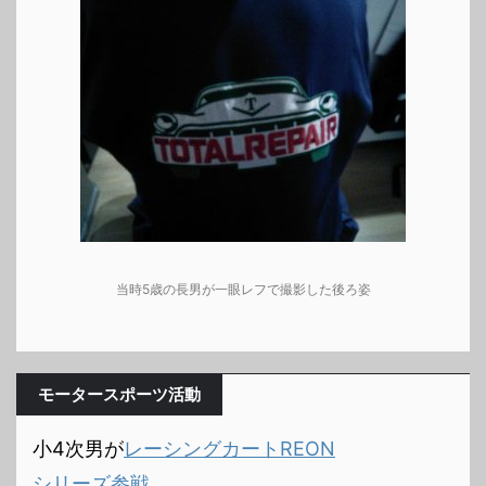
当時5歳の長男が一眼レフで撮影した後ろ姿
モータースポーツ活動
小4次男が
レーシングカートREON
シリーズ参戦