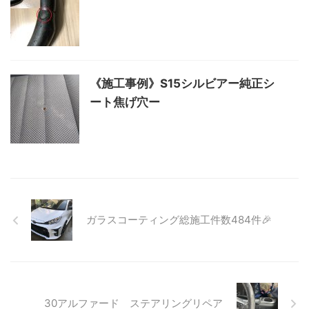
《施工事例》S15シルビアー純正シ
ート焦げ穴ー
ガラスコーティング総施工件数484件🎉
30アルファード ステアリングリペア