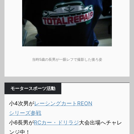
当時5歳の長男が一眼レフで撮影した後ろ姿
モータースポーツ活動
小4次男が
レーシングカートREON
シリーズ参戦
小6長男が
RCカー・ドリラジ
大会出場へチャレ
ンジ中！