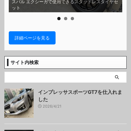
スバル エクシーガで使用できるスタッドレスタイヤセ
ット
ホ
詳細ページを見る
サイト内検索
インプレッサスポーツGT7を仕入れま
した
2026/4/21