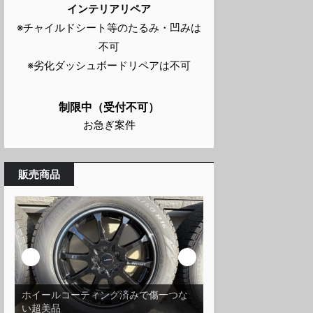
インテリアリペア
※チャイルドシート等のたるみ・凹みは
不可
※劣化ダッシュボードリペアは不可
制限中（受付不可）
お急ぎ案件
販売商品
ピレリのスタッドレスタイヤはバリ山
スバル エクシーガで
です
ドレスタイヤセット