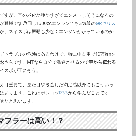
ですが、耳の老化か静かすぎてエンストしそうになるの
動機です😓同じ1600ccエンジンでも3気筒の
GRヤリス
が、スイスポは振動も少なくエンジンかかっているのか
ずトラブルの危険はあるわけで、特に中古車で10万kmを
おさらです。MTなら自分で発進させるので
車から伝わる
イスポが正にそう。
えは重要で、見た目や改造した満足感以外にもこういっ
はあります。これはポンコツ
R33
から学んだことです
覚だと思います。
マフラーは高い！？