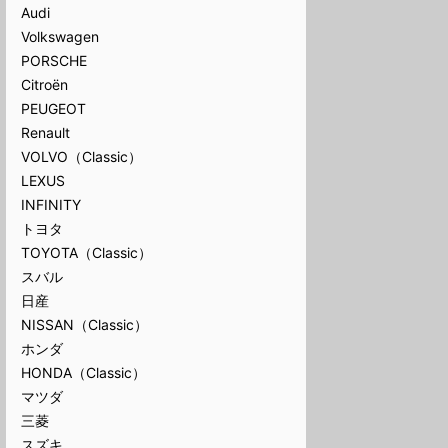
Audi
Volkswagen
PORSCHE
Citroën
PEUGEOT
Renault
VOLVO（Classic）
LEXUS
INFINITY
トヨタ
TOYOTA（Classic）
スバル
日産
NISSAN（Classic）
ホンダ
HONDA（Classic）
マツダ
三菱
スズキ