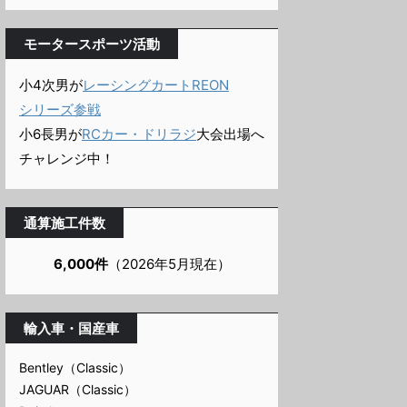
モータースポーツ活動
小4次男が
レーシングカートREON
シリーズ参戦
小6長男が
RCカー・ドリラジ
大会出場へ
チャレンジ中！
通算施工件数
6,000件
（2026年5月現在）
輸入車・国産車
Bentley（Classic）
JAGUAR（Classic）