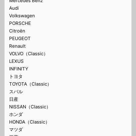
Mercedes Benz
Audi
Volkswagen
PORSCHE
Citroën
PEUGEOT
Renault
VOLVO（Classic）
LEXUS
INFINITY
トヨタ
TOYOTA（Classic）
スバル
日産
NISSAN（Classic）
ホンダ
HONDA（Classic）
マツダ