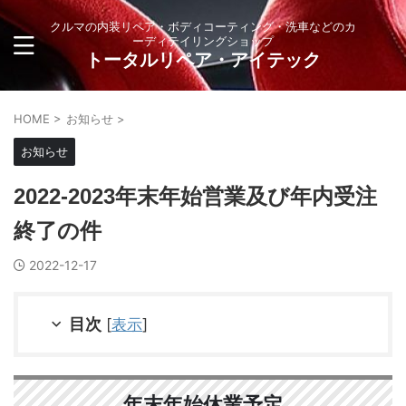
クルマの内装リペア・ボディコーティング・洗車などのカ
ーディテイリングショップ
トータルリペア・アイテック
HOME
>
お知らせ
>
お知らせ
2022-2023年末年始営業及び年内受注
終了の件
2022-12-17
目次
[
表示
]
年末年始休業予定