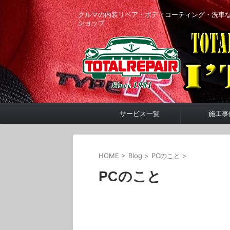
クルマの内装リペア・ボディコーティング・洗車
ショップ
サービス一覧
施工事
HOME
>
Blog
>
PCのこと
>
PCのこと