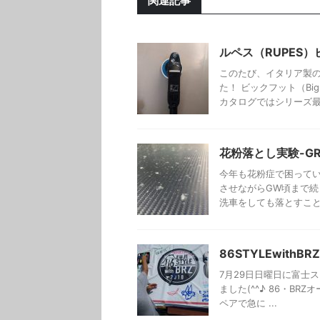
関連記事
ルペス（RUPES
このたび、イタリア製
た！ ビックフット（Bi
カタログではシリーズ最強
花粉落とし実験-G
今年も花粉症で困って
させながらGW頃まで続
洗車をしても落とすことは
86STYLEwithBRZ
7月29日日曜日に富士スピ
ました(^^♪ 86・B
ペアで急に ...