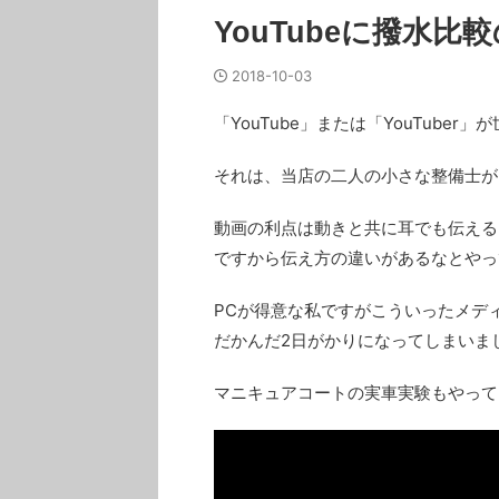
YouTubeに撥水
2018-10-03
「YouTube」または「YouTub
それは、当店の二人の小さな整備士がい
動画の利点は動きと共に耳でも伝える
ですから伝え方の違いがあるなとやっ
PCが得意な私ですがこういったメデ
だかんだ2日がかりになってしまいました(
マニキュアコートの実車実験もやって