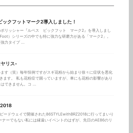
）ビックフットマーク2導入しました！
のポリッシャー『ルペス ビックフット マーク2』を導入しまし
gFoot）シリーズの中でも特に強力な研磨力がある「マーク2」。
力タイプ ...
Rヤリス-
います（笑）毎年恒例ですがスギ花粉から始まり徐々に症状を悪化
きます。 私も花粉症で困っていますが、車にも花粉の影響があり
できません。コ ...
2018
ードウェイで開催された86STYLEwithBRZ2018に行ってまいり
RZオーナーでもない私には縁遠いイベントのはずが、先日のAE86のリ