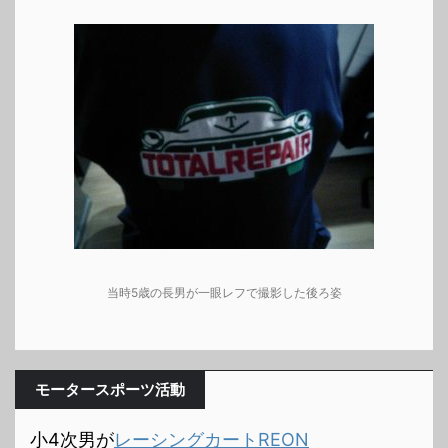
当時5歳の長男が一眼レフで撮影した後ろ姿
モータースポーツ活動
小4次男が
レーシングカートREON