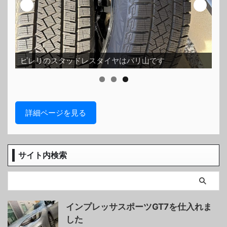
ス
ピレリのスタッドレスタイヤはバリ山です
ッ
詳細ページを見る
サイト内検索
インプレッサスポーツGT7を仕入れま
した