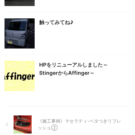
触ってみてね♪
HPをリニューアルしました～
StingerからAffinger～
《施工事例》マセラティ-ベタつきリフレ
ッシュ②