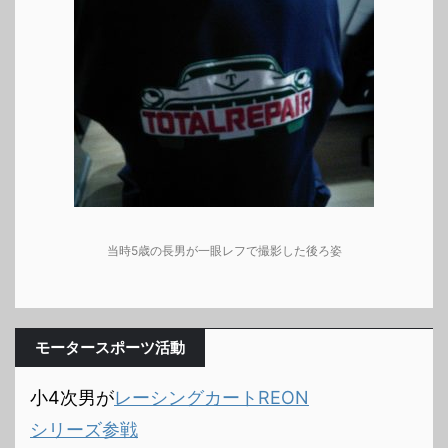
当時5歳の長男が一眼レフで撮影した後ろ姿
モータースポーツ活動
小4次男が
レーシングカートREON
シリーズ参戦