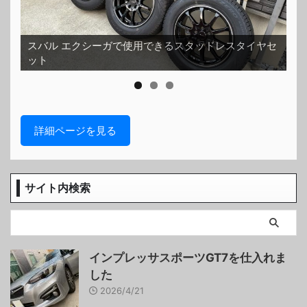
スバル エクシーガで使用できるスタッドレスタイヤセ
ット
ホ
詳細ページを見る
サイト内検索
インプレッサスポーツGT7を仕入れま
した
2026/4/21