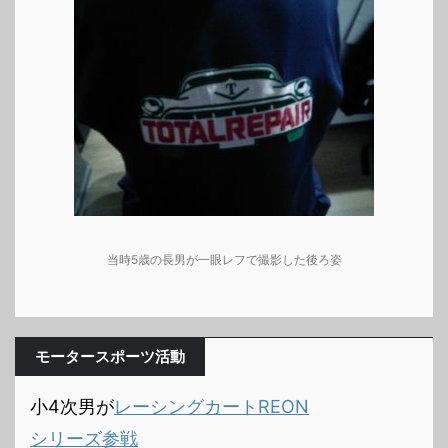
当時5歳の長男が一眼レフで撮影した後ろ姿
モータースポーツ活動
小4次男が
レーシングカートREON
シリーズ参戦