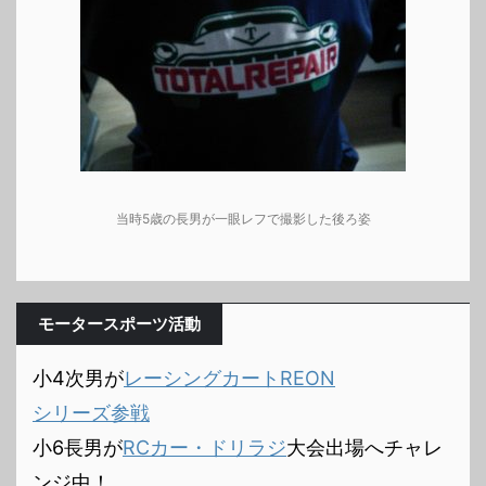
当時5歳の長男が一眼レフで撮影した後ろ姿
モータースポーツ活動
小4次男が
レーシングカートREON
シリーズ参戦
小6長男が
RCカー・ドリラジ
大会出場へチャレ
ンジ中！