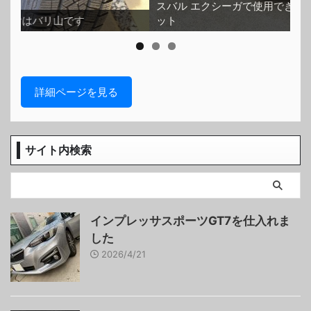
スバル エクシーガで使用できるスタッドレスタイヤセ
ット
ホ
詳細ページを見る
サイト内検索
インプレッサスポーツGT7を仕入れま
した
2026/4/21