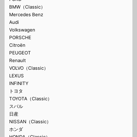
BMW（Classic）
Mercedes Benz
Audi
Volkswagen
PORSCHE
Citroën
PEUGEOT
Renault
VOLVO（Classic）
LEXUS
INFINITY
トヨタ
TOYOTA（Classic）
スバル
日産
NISSAN（Classic）
ホンダ
HONDA（Classic）