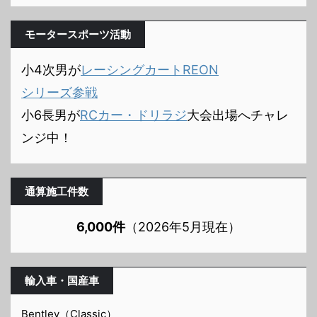
モータースポーツ活動
小4次男が
レーシングカートREON
シリーズ参戦
小6長男が
RCカー・ドリラジ
大会出場へチャレ
ンジ中！
通算施工件数
6,000件
（2026年5月現在）
輸入車・国産車
Bentley（Classic）