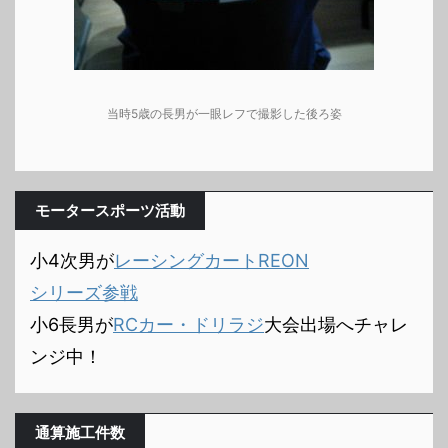
当時5歳の長男が一眼レフで撮影した後ろ姿
モータースポーツ活動
小4次男が
レーシングカートREON
シリーズ参戦
小6長男が
RCカー・ドリラジ
大会出場へチャレ
ンジ中！
通算施工件数