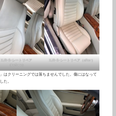
XJR-S-シートリペア
XJR-S-シートリペア（after）
（before）
」はクリーニングでは落ちませんでした。傷にはなって
した。