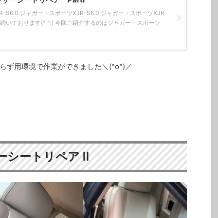
S6.0 ジャガー・スポーツXJR-S6.0 ジャガー・スポーツXJR-
が続いております(^_^;) 今回ご紹介するのはジャガー・スポーツ
ず用環境で作業ができました＼(^o^)／
ーシートリペアⅡ