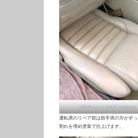
XJR-S-シートリペア（before）
運転席のリペア前は助手席の方がずっ
割れを埋め塗装で仕上げます。