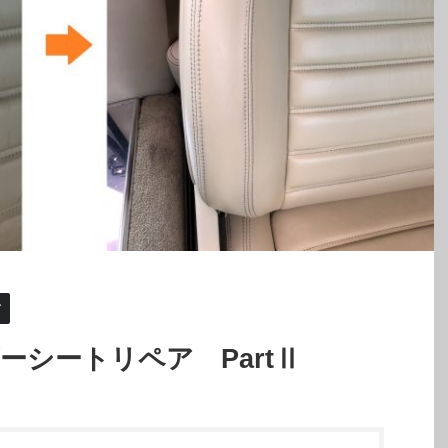
ア
ザーシートリペア PartⅡ