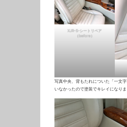
XJR-S-シートリペア
（before）
写真中央、背もたれについた「一文字
いなかったので塗装でキレイになりま