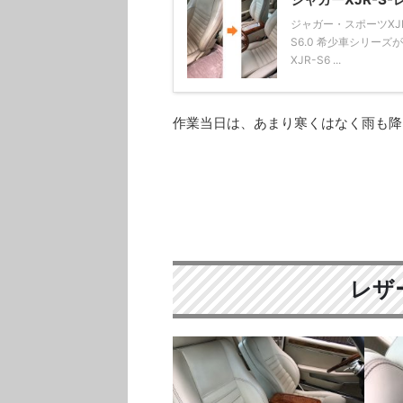
ジャガー・スポーツXJR-
S6.0 希少車シリーズ
XJR-S6 ...
作業当日は、あまり寒くはなく雨も降ら
レザ