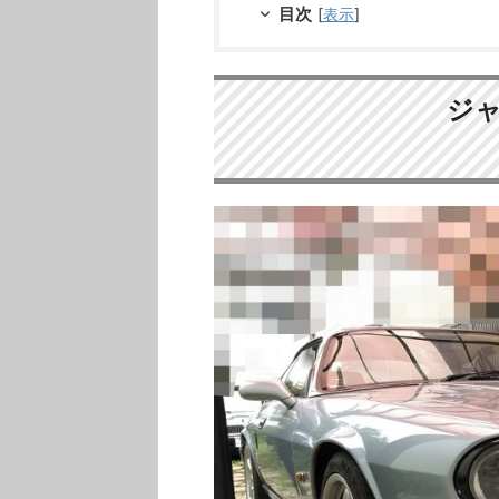
目次
[
表示
]
ジ