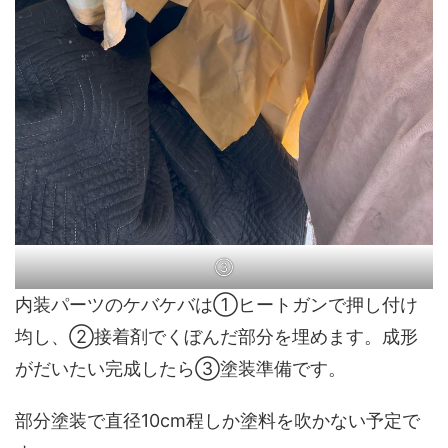
③
内装パーツのケバケバは①ヒートガンで押し付け
均し、②接着剤でくぼんだ部分を埋めます。成形
がだいたい完成したら③塗装準備です。
部分塗装で直径10cm程しか塗料を吹かない予定で