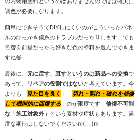
の内装用塗料というのはありませんのでほぼ確実に
調色が必要になります。
簡単にできそうでDIYしにくいのがこういったパネ
ルのひっかき傷系のトラブルだったりします。でも
色替え前提だったら好きな色の塗料を選んでできま
すね😄
最後に、
元に戻す、直すというのは新品への交換
で
あって、
リペアの役割ではない
と考えています。今
よりも「
見た目を良く
」「
切れ・割れ・破れを補修
して機能的に回復する
」のが限度です。
修復不可能
な「施工対象外」
という素材や症状もあります。過
度な期待はしないでくださいm(_ _)m