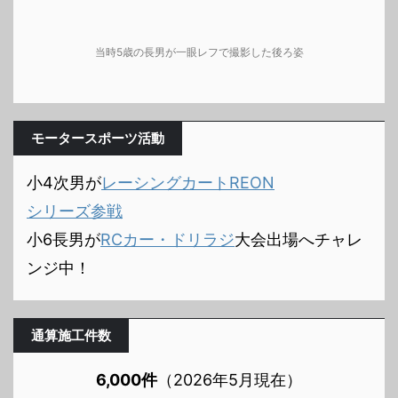
当時5歳の長男が一眼レフで撮影した後ろ姿
モータースポーツ活動
小4次男が
レーシングカートREON
シリーズ参戦
小6長男が
RCカー・ドリラジ
大会出場へチャレ
ンジ中！
通算施工件数
6,000件
（2026年5月現在）