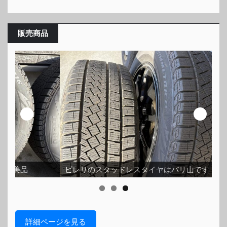
販売商品
ス
ピレリのスタッドレスタイヤはバリ山です
ッ
詳細ページを見る