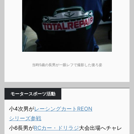
当時5歳の長男が一眼レフで撮影した後ろ姿
モータースポーツ活動
小4次男が
レーシングカートREON
シリーズ参戦
小6長男が
RCカー・ドリラジ
大会出場へチャレ