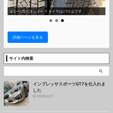
ス
ピレリのスタッドレスタイヤはバリ山です
ッ
詳細ページを見る
サイト内検索
インプレッサスポーツGT7を仕入れま
した
2026/4/21