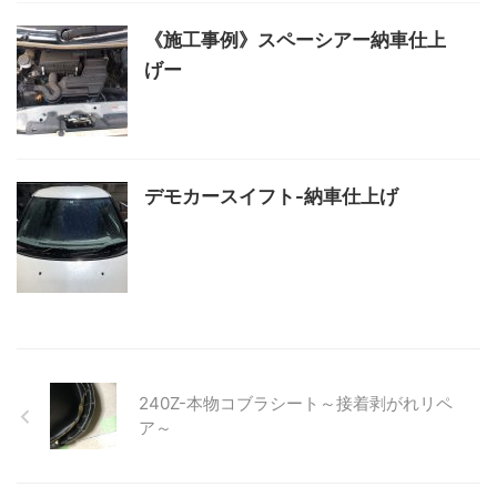
《施工事例》スペーシアー納車仕上
げー
デモカースイフト-納車仕上げ
240Z-本物コブラシート～接着剥がれリペ
ア～