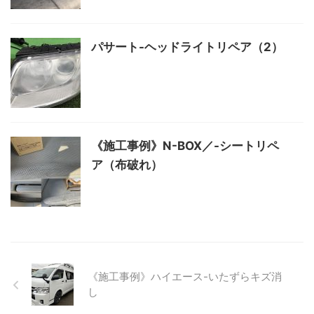
パサート-ヘッドライトリペア（2）
《施工事例》N-BOX／-シートリペ
ア（布破れ）
《施工事例》ハイエース-いたずらキズ消
し