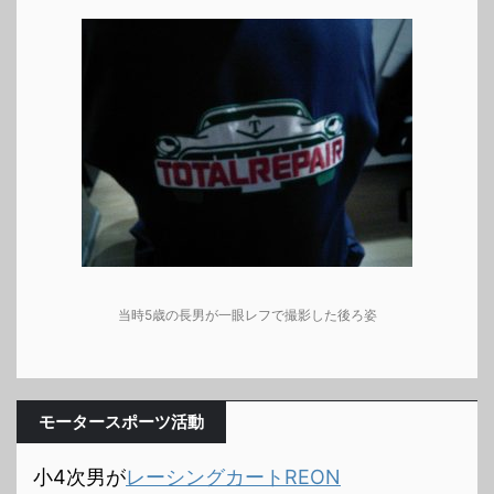
当時5歳の長男が一眼レフで撮影した後ろ姿
モータースポーツ活動
小4次男が
レーシングカートREON