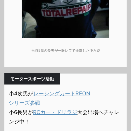
当時5歳の長男が一眼レフで撮影した後ろ姿
モータースポーツ活動
小4次男が
レーシングカートREON
シリーズ参戦
小6長男が
RCカー・ドリラジ
大会出場へチャレ
ンジ中！