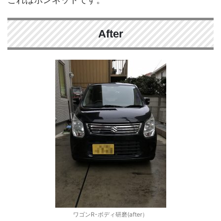
After
ワゴンR-ボディ研磨(after）