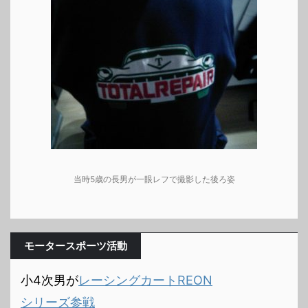
当時5歳の長男が一眼レフで撮影した後ろ姿
モータースポーツ活動
小4次男が
レーシングカートREON
シリーズ参戦