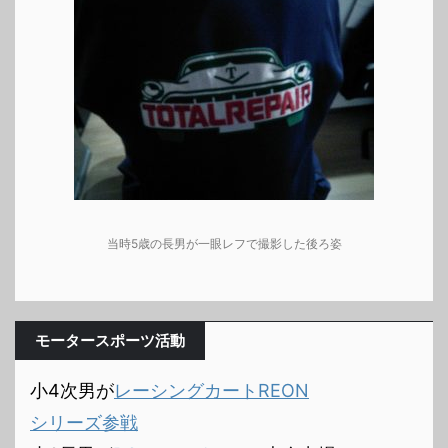
当時5歳の長男が一眼レフで撮影した後ろ姿
モータースポーツ活動
小4次男が
レーシングカートREON
シリーズ参戦