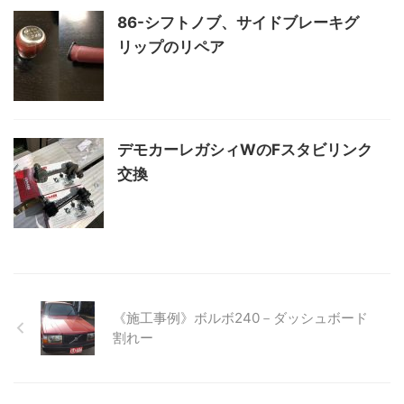
86-シフトノブ、サイドブレーキグ
リップのリペア
デモカーレガシィWのFスタビリンク
交換
《施工事例》ボルボ240－ダッシュボード
割れー