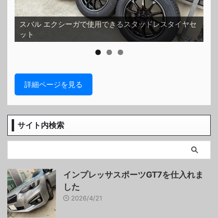
スバル エクシーガで使用できるスタッドレスタイヤセ
ット
ホ
詳細ページを見る
サイト内検索
インプレッサスポーツGT7を仕入れま
した
2026/4/21