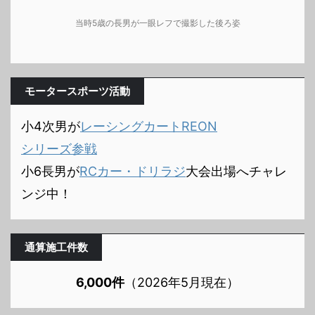
当時5歳の長男が一眼レフで撮影した後ろ姿
モータースポーツ活動
小4次男が
レーシングカートREON
シリーズ参戦
小6長男が
RCカー・ドリラジ
大会出場へチャレ
ンジ中！
通算施工件数
6,000件
（2026年5月現在）