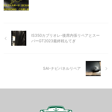
IS350カブリオレ-後席内張リペアとスー
パーGT2023最終戦もてぎ
SAI-ナビパネルリペア