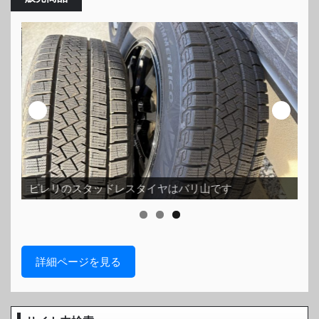
ス
ピレリのスタッドレスタイヤはバリ山です
ッ
詳細ページを見る