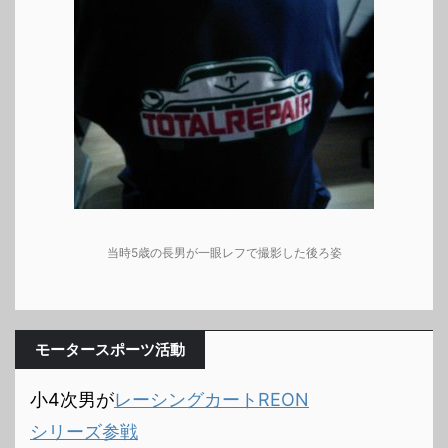
当時5歳の長男が一眼レフで撮影した後ろ姿
モータースポーツ活動
小4次男が
レーシングカートREON
シリーズ参戦