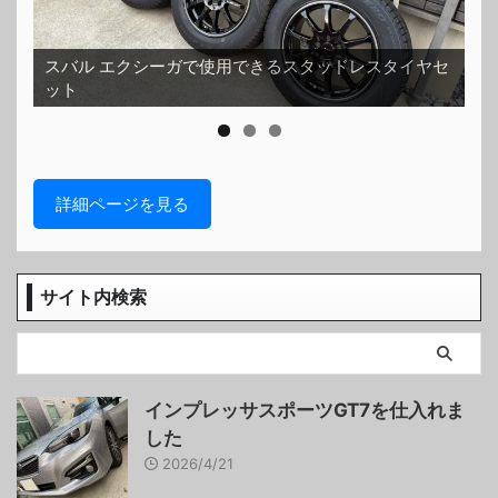
スバル エクシーガで使用できるスタッドレスタイヤセ
ット
ホ
詳細ページを見る
サイト内検索
インプレッサスポーツGT7を仕入れま
した
2026/4/21